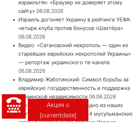
израильтян: «Браузер не доверяет этому
сайту»
06.08.2026
Израиль догоняет Украину в рейтинге УЕФА:
четыре клуба против бонусов «Шахтёра»
06.08.2026
Видео: «Сатановский некрополь — один из
старейших еврейских некрополей Украины»
— репортаж украинского тв-канала
06.08.2026
Владимир Жаботинский: Символ борьбы за
еврейскую государственность и поддержка
украинской независимости
06.08.2026
Турция назвала Аль-Аксу «одно из наших
Акция с
святых мест»: что решили 14 мусульманских
[currentdate]
стран в Аммане и что ответил Израиль
06.08.2026